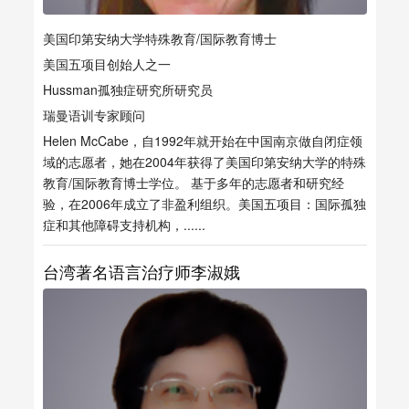
美国印第安纳大学特殊教育/国际教育博士
美国五项目创始人之一
Hussman孤独症研究所研究员
瑞曼语训专家顾问
Helen McCabe，自1992年就开始在中国南京做自闭症领
域的志愿者，她在2004年获得了美国印第安纳大学的特殊
教育/国际教育博士学位。 基于多年的志愿者和研究经
验，在2006年成立了非盈利组织。美国五项目：国际孤独
症和其他障碍支持机构，......
台湾著名语言治疗师李淑娥