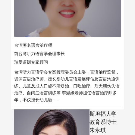
台湾著名语言治疗师
前台湾听力语言学会理事长
瑞曼语训专家顾问
台湾听力言语学会专案管理委员会主委，言语治疗监督，
资深言语治疗师。擅长婴幼儿言语发展评估及言语沟通训
练、儿童及成人口齿不清矫治、口吃治疗、后天脑伤失语
治疗、自闭症语言训练等 李淑娥老师担任语言治疗师多
年，不仅擅长幼儿语......
斯坦福大学
教育系博士
朱永琪